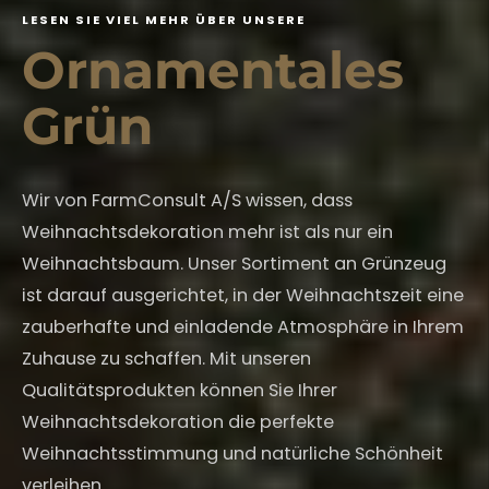
L
E
S
E
N
S
I
E
V
I
E
L
M
E
H
R
Ü
B
E
R
U
N
S
E
R
E
O
r
n
a
m
e
n
t
a
l
e
s
G
r
ü
n
Wir von FarmConsult A/S wissen, dass
Weihnachtsdekoration mehr ist als nur ein
Weihnachtsbaum. Unser Sortiment an Grünzeug
ist darauf ausgerichtet, in der Weihnachtszeit eine
zauberhafte und einladende Atmosphäre in Ihrem
Zuhause zu schaffen. Mit unseren
Qualitätsprodukten können Sie Ihrer
Weihnachtsdekoration die perfekte
Weihnachtsstimmung und natürliche Schönheit
verleihen.