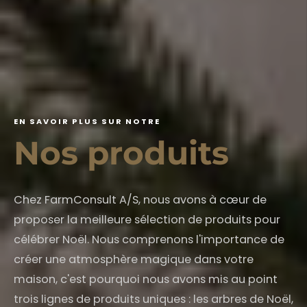
E
N
S
A
V
O
I
R
P
L
U
S
S
U
R
N
O
T
R
E
N
o
s
p
r
o
d
u
i
t
s
Chez FarmConsult A/S, nous avons à cœur de
proposer la meilleure sélection de produits pour
célébrer Noël. Nous comprenons l'importance de
créer une atmosphère magique dans votre
maison, c'est pourquoi nous avons mis au point
trois lignes de produits uniques : les arbres de Noël,