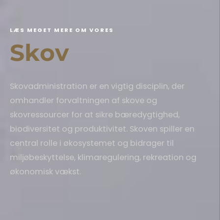
L
Æ
S
M
E
G
E
T
M
E
R
E
O
M
V
O
R
E
S
S
k
o
v
Skovadministration er en vigtig disciplin, der
omhandler forvaltningen af skove og
skovressourcer for at sikre bæredygtighed,
biodiversitet og produktivitet. Skoven spiller en
central rolle i økosystemet og bidrager til
miljøbeskyttelse, klimaregulering, rekreation og
økonomisk vækst.