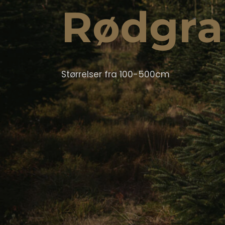
R
ø
d
g
r
a
Størrelser fra 100-500cm