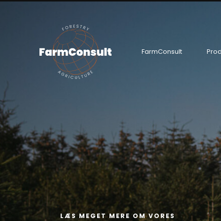
FarmConsult
Prod
L
Æ
S
M
E
G
E
T
M
E
R
E
O
M
V
O
R
E
S